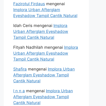
Fazirotul Firdaus
mengenai
Implora Urban Afterglam
Eyeshadow Tampil Cantik Natural
Idah Ceris
mengenai
Implora
Urban Afterglam Eyeshadow
Tampil Cantik Natural
Fityah Nadhilah
mengenai
Implora
Urban Afterglam Eyeshadow
Tampil Cantik Natural
Shafira
mengenai
Implora Urban
Afterglam Eyeshadow Tampil
Cantik Natural
I n n a
mengenai
Implora Urban
Afterglam Eyeshadow Tampil
Cantik Natural