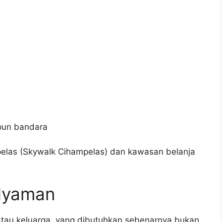
upun bandara
elas (Skywalk Cihampelas)
dan kawasan belanja
Nyaman
atau keluarga, yang dibutuhkan sebenarnya bukan