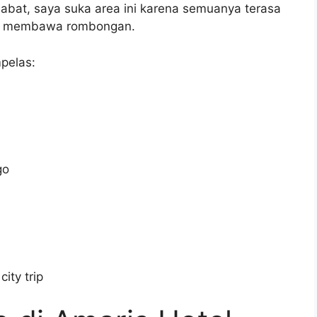
abat, saya suka area ini karena semuanya terasa
alau membawa rombongan.
pelas:
go
ity trip