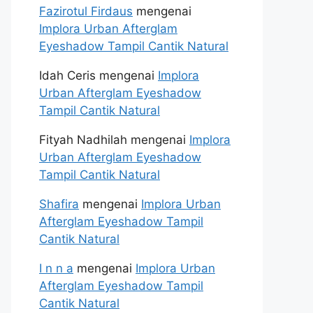
Fazirotul Firdaus
mengenai
Implora Urban Afterglam
Eyeshadow Tampil Cantik Natural
Idah Ceris
mengenai
Implora
Urban Afterglam Eyeshadow
Tampil Cantik Natural
Fityah Nadhilah
mengenai
Implora
Urban Afterglam Eyeshadow
Tampil Cantik Natural
Shafira
mengenai
Implora Urban
Afterglam Eyeshadow Tampil
Cantik Natural
I n n a
mengenai
Implora Urban
Afterglam Eyeshadow Tampil
Cantik Natural