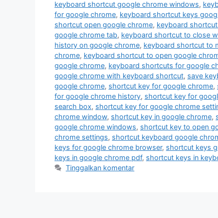
keyboard shortcut google chrome windows
,
keyb
for google chrome
,
keyboard shortcut keys goog
shortcut open google chrome
,
keyboard shortcut
google chrome tab
,
keyboard shortcut to close 
history on google chrome
,
keyboard shortcut to 
chrome
,
keyboard shortcut to open google chro
google chrome
,
keyboard shortcuts for google 
google chrome with keyboard shortcut
,
save key
google chrome
,
shortcut key for google chrome
,
for google chrome history
,
shortcut key for goog
search box
,
shortcut key for google chrome setti
chrome window
,
shortcut key in google chrome
,
google chrome windows
,
shortcut key to open 
chrome settings
,
shortcut keyboard google chro
keys for google chrome browser
,
shortcut keys 
keys in google chrome pdf
,
shortcut keys in key
Tinggalkan komentar