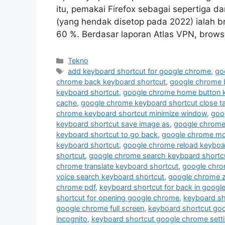
itu, pemakai Firefox sebagai sepertiga da
(yang hendak disetop pada 2022) ialah b
60 %. Berdasar laporan Atlas VPN, brow
Kategori
Tekno
Tag
add keyboard shortcut for google chrome
,
go
chrome back keyboard shortcut
,
google chrome 
keyboard shortcut
,
google chrome home button k
cache
,
google chrome keyboard shortcut close t
chrome keyboard shortcut minimize window
,
goo
keyboard shortcut save image as
,
google chrome 
keyboard shortcut to go back
,
google chrome mob
keyboard shortcut
,
google chrome reload keyboa
shortcut
,
google chrome search keyboard shortc
chrome translate keyboard shortcut
,
google chro
voice search keyboard shortcut
,
google chrome 
chrome pdf
,
keyboard shortcut for back in googl
shortcut for opening google chrome
,
keyboard sh
google chrome full screen
,
keyboard shortcut go
incognito
,
keyboard shortcut google chrome sett