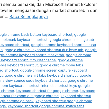
ri semua pemakai, dan Microsoft Internet Explorer
rowser menguasai dengan market share lebih dari
ser …
Baca Selengkapnya
ogle chrome back button keyboard shortcut
,
google
bookmark keyboard shortcut
,
google chrome change tab
eyboard shortcut
,
google chrome keyboard shortcut clear
ab
,
google chrome keyboard shortcut duplicate tab
,
google
gle chrome keyboard shortcut next tab
,
google chrome
keyboard shortcut to clear cache
,
google chrome
ile keyboard shortcut
,
google chrome move tabs
rd shortcut
,
google chrome screen capture keyboard
ut
,
google chrome shift tabs keyboard shortcut
,
google
me view source code keyboard shortcut
,
google chrome
zoom keyboard shortcut
,
internet shortcut keys google
e chrome
,
keyboard shortcut for google chrome
,
keyboard
ortcut for zoom out google chrome
,
keyboard shortcut
ogle chrome go back
,
keyboard shortcut google chrome
ings
,
keyboard shortcut google chrome switch tabs
,