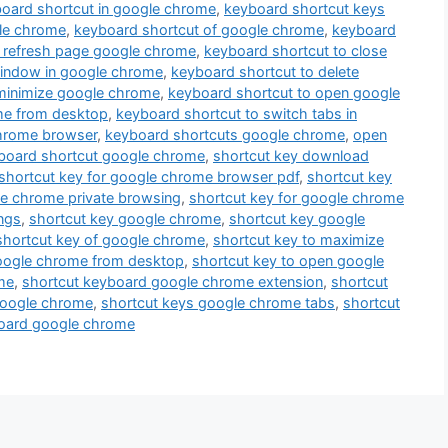
oard shortcut in google chrome
,
keyboard shortcut keys
le chrome
,
keyboard shortcut of google chrome
,
keyboard
 refresh page google chrome
,
keyboard shortcut to close
window in google chrome
,
keyboard shortcut to delete
minimize google chrome
,
keyboard shortcut to open google
me from desktop
,
keyboard shortcut to switch tabs in
chrome browser
,
keyboard shortcuts google chrome
,
open
board shortcut google chrome
,
shortcut key download
shortcut key for google chrome browser pdf
,
shortcut key
le chrome private browsing
,
shortcut key for google chrome
ngs
,
shortcut key google chrome
,
shortcut key google
shortcut key of google chrome
,
shortcut key to maximize
google chrome from desktop
,
shortcut key to open google
me
,
shortcut keyboard google chrome extension
,
shortcut
google chrome
,
shortcut keys google chrome tabs
,
shortcut
board google chrome