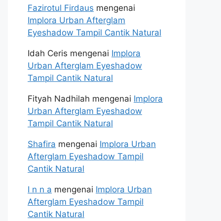
Fazirotul Firdaus
mengenai
Implora Urban Afterglam
Eyeshadow Tampil Cantik Natural
Idah Ceris
mengenai
Implora
Urban Afterglam Eyeshadow
Tampil Cantik Natural
Fityah Nadhilah
mengenai
Implora
Urban Afterglam Eyeshadow
Tampil Cantik Natural
Shafira
mengenai
Implora Urban
Afterglam Eyeshadow Tampil
Cantik Natural
I n n a
mengenai
Implora Urban
Afterglam Eyeshadow Tampil
Cantik Natural