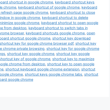
oard shortcut in google chrome
,
keyboard shortcut keys
le chrome
,
keyboard shortcut of google chrome
,
keyboard
 refresh page google chrome
,
keyboard shortcut to close
window in google chrome
,
keyboard shortcut to delete
minimize google chrome
,
keyboard shortcut to open google
me from desktop
,
keyboard shortcut to switch tabs in
chrome browser
,
keyboard shortcuts google chrome
,
open
board shortcut google chrome
,
shortcut key download
shortcut key for google chrome browser pdf
,
shortcut key
le chrome private browsing
,
shortcut key for google chrome
ngs
,
shortcut key google chrome
,
shortcut key google
shortcut key of google chrome
,
shortcut key to maximize
google chrome from desktop
,
shortcut key to open google
me
,
shortcut keyboard google chrome extension
,
shortcut
google chrome
,
shortcut keys google chrome tabs
,
shortcut
board google chrome