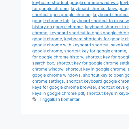
keyboard shortcut google chrome windows
,
keyb
for google chrome
,
keyboard shortcut keys goog
shortcut open google chrome
,
keyboard shortcut
google chrome tab
,
keyboard shortcut to close 
history on google chrome
,
keyboard shortcut to 
chrome
,
keyboard shortcut to open google chro
google chrome
,
keyboard shortcuts for google 
google chrome with keyboard shortcut
,
save key
google chrome
,
shortcut key for google chrome
,
for google chrome history
,
shortcut key for goog
search box
,
shortcut key for google chrome setti
chrome window
,
shortcut key in google chrome
,
google chrome windows
,
shortcut key to open 
chrome settings
,
shortcut keyboard google chro
keys for google chrome browser
,
shortcut keys 
keys in google chrome pdf
,
shortcut keys in key
Tinggalkan komentar