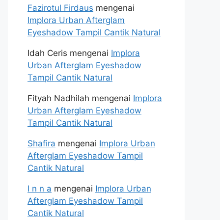
Fazirotul Firdaus
mengenai
Implora Urban Afterglam
Eyeshadow Tampil Cantik Natural
Idah Ceris
mengenai
Implora
Urban Afterglam Eyeshadow
Tampil Cantik Natural
Fityah Nadhilah
mengenai
Implora
Urban Afterglam Eyeshadow
Tampil Cantik Natural
Shafira
mengenai
Implora Urban
Afterglam Eyeshadow Tampil
Cantik Natural
I n n a
mengenai
Implora Urban
Afterglam Eyeshadow Tampil
Cantik Natural