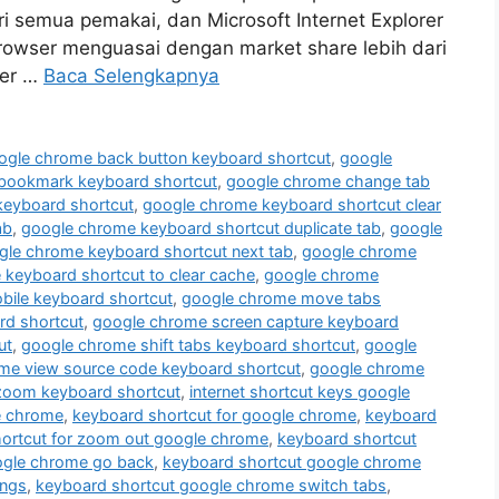
ri semua pemakai, dan Microsoft Internet Explorer
rowser menguasai dengan market share lebih dari
ser …
Baca Selengkapnya
ogle chrome back button keyboard shortcut
,
google
bookmark keyboard shortcut
,
google chrome change tab
eyboard shortcut
,
google chrome keyboard shortcut clear
ab
,
google chrome keyboard shortcut duplicate tab
,
google
gle chrome keyboard shortcut next tab
,
google chrome
keyboard shortcut to clear cache
,
google chrome
ile keyboard shortcut
,
google chrome move tabs
rd shortcut
,
google chrome screen capture keyboard
ut
,
google chrome shift tabs keyboard shortcut
,
google
me view source code keyboard shortcut
,
google chrome
zoom keyboard shortcut
,
internet shortcut keys google
e chrome
,
keyboard shortcut for google chrome
,
keyboard
ortcut for zoom out google chrome
,
keyboard shortcut
ogle chrome go back
,
keyboard shortcut google chrome
ings
,
keyboard shortcut google chrome switch tabs
,