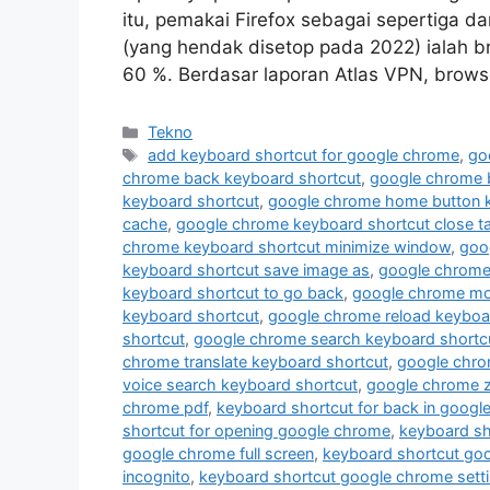
itu, pemakai Firefox sebagai sepertiga da
(yang hendak disetop pada 2022) ialah b
60 %. Berdasar laporan Atlas VPN, brow
Kategori
Tekno
Tag
add keyboard shortcut for google chrome
,
go
chrome back keyboard shortcut
,
google chrome 
keyboard shortcut
,
google chrome home button k
cache
,
google chrome keyboard shortcut close t
chrome keyboard shortcut minimize window
,
goo
keyboard shortcut save image as
,
google chrome 
keyboard shortcut to go back
,
google chrome mob
keyboard shortcut
,
google chrome reload keyboa
shortcut
,
google chrome search keyboard shortc
chrome translate keyboard shortcut
,
google chro
voice search keyboard shortcut
,
google chrome 
chrome pdf
,
keyboard shortcut for back in googl
shortcut for opening google chrome
,
keyboard sh
google chrome full screen
,
keyboard shortcut go
incognito
,
keyboard shortcut google chrome sett