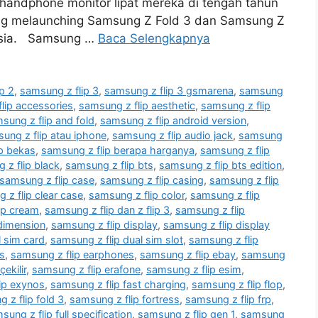
handphone monitor lipat mereka di tengah tahun
ng melaunching Samsung Z Fold 3 dan Samsung Z
nesia. Samsung …
Baca Selengkapnya
p 2
,
samsung z flip 3
,
samsung z flip 3 gsmarena
,
samsung
lip accessories
,
samsung z flip aesthetic
,
samsung z flip
sung z flip and fold
,
samsung z flip android version
,
ung z flip atau iphone
,
samsung z flip audio jack
,
samsung
p bekas
,
samsung z flip berapa harganya
,
samsung z flip
 z flip black
,
samsung z flip bts
,
samsung z flip bts edition
,
samsung z flip case
,
samsung z flip casing
,
samsung z flip
 z flip clear case
,
samsung z flip color
,
samsung z flip
ip cream
,
samsung z flip dan z flip 3
,
samsung z flip
dimension
,
samsung z flip display
,
samsung z flip display
l sim card
,
samsung z flip dual sim slot
,
samsung z flip
s
,
samsung z flip earphones
,
samsung z flip ebay
,
samsung
ekilir
,
samsung z flip erafone
,
samsung z flip esim
,
ip exynos
,
samsung z flip fast charging
,
samsung z flip flop
,
 z flip fold 3
,
samsung z flip fortress
,
samsung z flip frp
,
sung z flip full specification
,
samsung z flip gen 1
,
samsung