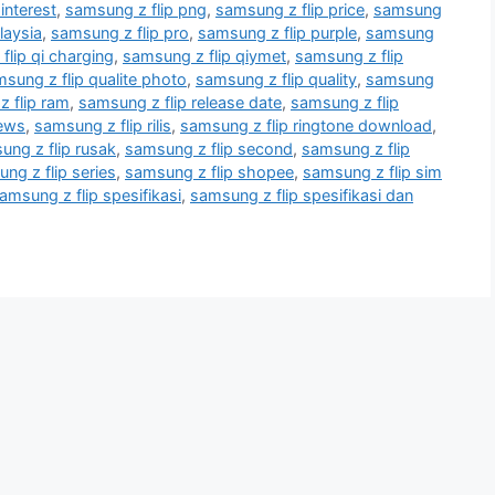
interest
,
samsung z flip png
,
samsung z flip price
,
samsung
laysia
,
samsung z flip pro
,
samsung z flip purple
,
samsung
flip qi charging
,
samsung z flip qiymet
,
samsung z flip
sung z flip qualite photo
,
samsung z flip quality
,
samsung
 flip ram
,
samsung z flip release date
,
samsung z flip
iews
,
samsung z flip rilis
,
samsung z flip ringtone download
,
ung z flip rusak
,
samsung z flip second
,
samsung z flip
ng z flip series
,
samsung z flip shopee
,
samsung z flip sim
amsung z flip spesifikasi
,
samsung z flip spesifikasi dan