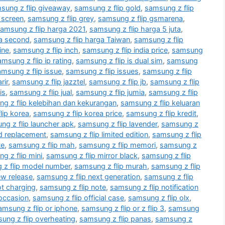
sung z flip giveaway
,
samsung z flip gold
,
samsung z flip
 screen
,
samsung z flip grey
,
samsung z flip gsmarena
,
amsung z flip harga 2021
,
samsung z flip harga 5 juta
,
ga second
,
samsung z flip harga Taiwan
,
samsung z flip
ine
,
samsung z flip inch
,
samsung z flip india price
,
samsung
msung z flip ip rating
,
samsung z flip is dual sim
,
samsung
msung z flip issue
,
samsung z flip issues
,
samsung z flip
rir
,
samsung z flip jazztel
,
samsung z flip jb
,
samsung z flip
is
,
samsung z flip jual
,
samsung z flip jumia
,
samsung z flip
g z flip kelebihan dan kekurangan
,
samsung z flip keluaran
lip korea
,
samsung z flip korea price
,
samsung z flip kredit
,
ng z flip launcher apk
,
samsung z flip lavender
,
samsung z
cd replacement
,
samsung z flip limited edition
,
samsung z flip
te
,
samsung z flip mah
,
samsung z flip memori
,
samsung z
g z flip mini
,
samsung z flip mirror black
,
samsung z flip
 z flip model number
,
samsung z flip murah
,
samsung z flip
ew release
,
samsung z flip next generation
,
samsung z flip
ot charging
,
samsung z flip note
,
samsung z flip notification
 occasion
,
samsung z flip official case
,
samsung z flip olx
,
amsung z flip or iphone
,
samsung z flip or z flip 3
,
samsung
ung z flip overheating
,
samsung z flip panas
,
samsung z