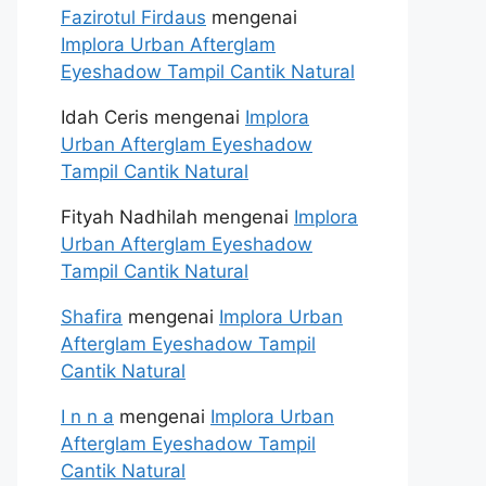
Fazirotul Firdaus
mengenai
Implora Urban Afterglam
Eyeshadow Tampil Cantik Natural
Idah Ceris
mengenai
Implora
Urban Afterglam Eyeshadow
Tampil Cantik Natural
Fityah Nadhilah
mengenai
Implora
Urban Afterglam Eyeshadow
Tampil Cantik Natural
Shafira
mengenai
Implora Urban
Afterglam Eyeshadow Tampil
Cantik Natural
I n n a
mengenai
Implora Urban
Afterglam Eyeshadow Tampil
Cantik Natural