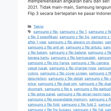
memperkenalkan angkatan baru dari seri 
2021. Tidak main-main, Samsung langsu
Flip 3 secara bertepatan ke pasar Indo
Kategori
Tekno
Tag
samsung z flip
,
samsung z flip 1
,
samsung z fli
z flip 3 spesifikasi
,
samsung z flip 5g
,
samsung z f
after 1 year
,
samsung z flip always on display
,
sam
samsung z flip anti air
,
samsung z flip antutu
,
sams
z flip batam
,
samsung z flip baterai
,
samsung z fli
berapa kartu
,
samsung z flip bermasalah
,
samsung
samsung z flip bts harga
,
samsung z flip camera
,
cepat rusak
,
samsung z flip charger type
,
samsung
colors
,
samsung z flip cover screen
,
samsung z fl
description
,
samsung z flip detail
,
samsung z flip 
price
,
samsung z flip dual sim
,
samsung z flip dua
dxomark
,
samsung z flip e
,
samsung z flip earbud
z flip edge panel
,
samsung z flip ekran resmi nasıl ç
samsung z flip expandable memory
,
samsung z fl
samsung z flip fold
,
samsung z flip fold 2
,
samsung
samsung z flip frp bypass
,
samsung z flip full
,
sam