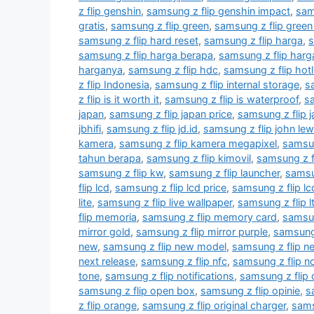
z flip genshin
,
samsung z flip genshin impact
,
sam
gratis
,
samsung z flip green
,
samsung z flip green
samsung z flip hard reset
,
samsung z flip harga
,
s
samsung z flip harga berapa
,
samsung z flip har
harganya
,
samsung z flip hdc
,
samsung z flip hotl
z flip Indonesia
,
samsung z flip internal storage
,
sa
z flip is it worth it
,
samsung z flip is waterproof
,
sa
japan
,
samsung z flip japan price
,
samsung z flip ja
jbhifi
,
samsung z flip jd.id
,
samsung z flip john lew
kamera
,
samsung z flip kamera megapixel
,
samsun
tahun berapa
,
samsung z flip kimovil
,
samsung z f
samsung z flip kw
,
samsung z flip launcher
,
samsu
flip lcd
,
samsung z flip lcd price
,
samsung z flip l
lite
,
samsung z flip live wallpaper
,
samsung z flip l
flip memoria
,
samsung z flip memory card
,
samsun
mirror gold
,
samsung z flip mirror purple
,
samsung
new
,
samsung z flip new model
,
samsung z flip n
next release
,
samsung z flip nfc
,
samsung z flip n
tone
,
samsung z flip notifications
,
samsung z flip
samsung z flip open box
,
samsung z flip opinie
,
s
z flip orange
,
samsung z flip original charger
,
sams