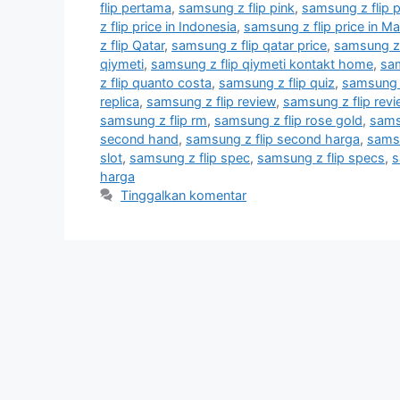
flip pertama
,
samsung z flip pink
,
samsung z flip p
z flip price in Indonesia
,
samsung z flip price in Ma
z flip Qatar
,
samsung z flip qatar price
,
samsung z 
qiymeti
,
samsung z flip qiymeti kontakt home
,
sam
z flip quanto costa
,
samsung z flip quiz
,
samsung z
replica
,
samsung z flip review
,
samsung z flip rev
samsung z flip rm
,
samsung z flip rose gold
,
sams
second hand
,
samsung z flip second harga
,
samsu
slot
,
samsung z flip spec
,
samsung z flip specs
,
s
harga
Tinggalkan komentar