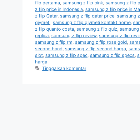
flip pertama
,
samsung z flip pink
,
samsung z flip p
z flip price in Indonesia
,
samsung z flip price in Ma
z flip Qatar
,
samsung z flip qatar price
,
samsung z 
qiymeti
,
samsung z flip qiymeti kontakt home
,
sam
z flip quanto costa
,
samsung z flip quiz
,
samsung z
replica
,
samsung z flip review
,
samsung z flip rev
samsung z flip rm
,
samsung z flip rose gold
,
sams
second hand
,
samsung z flip second harga
,
samsu
slot
,
samsung z flip spec
,
samsung z flip specs
,
s
harga
Tinggalkan komentar