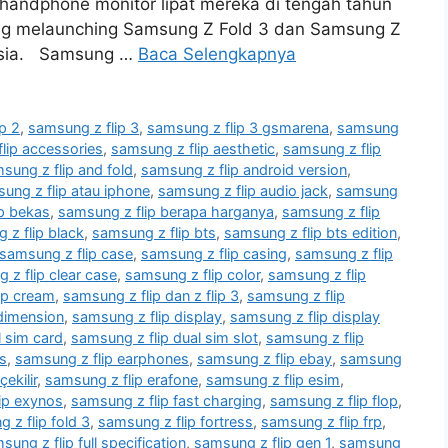
handphone monitor lipat mereka di tengah tahun
ng melaunching Samsung Z Fold 3 dan Samsung Z
nesia. Samsung …
Baca Selengkapnya
p 2
,
samsung z flip 3
,
samsung z flip 3 gsmarena
,
samsung
lip accessories
,
samsung z flip aesthetic
,
samsung z flip
sung z flip and fold
,
samsung z flip android version
,
ung z flip atau iphone
,
samsung z flip audio jack
,
samsung
p bekas
,
samsung z flip berapa harganya
,
samsung z flip
 z flip black
,
samsung z flip bts
,
samsung z flip bts edition
,
samsung z flip case
,
samsung z flip casing
,
samsung z flip
 z flip clear case
,
samsung z flip color
,
samsung z flip
ip cream
,
samsung z flip dan z flip 3
,
samsung z flip
dimension
,
samsung z flip display
,
samsung z flip display
l sim card
,
samsung z flip dual sim slot
,
samsung z flip
s
,
samsung z flip earphones
,
samsung z flip ebay
,
samsung
ekilir
,
samsung z flip erafone
,
samsung z flip esim
,
ip exynos
,
samsung z flip fast charging
,
samsung z flip flop
,
 z flip fold 3
,
samsung z flip fortress
,
samsung z flip frp
,
sung z flip full specification
,
samsung z flip gen 1
,
samsung