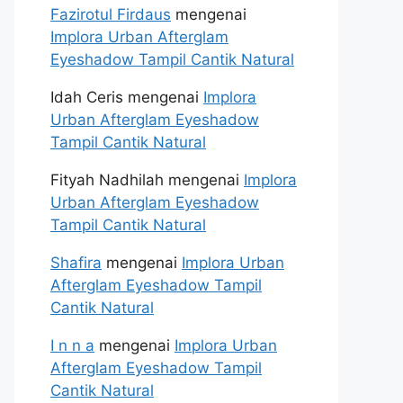
Fazirotul Firdaus
mengenai
Implora Urban Afterglam
Eyeshadow Tampil Cantik Natural
Idah Ceris
mengenai
Implora
Urban Afterglam Eyeshadow
Tampil Cantik Natural
Fityah Nadhilah
mengenai
Implora
Urban Afterglam Eyeshadow
Tampil Cantik Natural
Shafira
mengenai
Implora Urban
Afterglam Eyeshadow Tampil
Cantik Natural
I n n a
mengenai
Implora Urban
Afterglam Eyeshadow Tampil
Cantik Natural