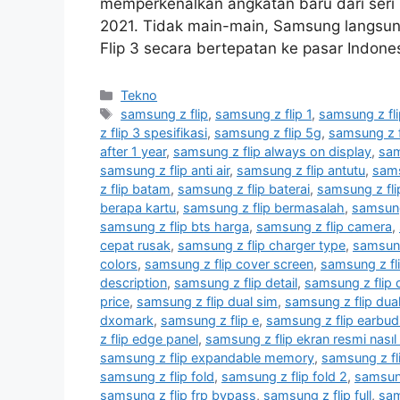
memperkenalkan angkatan baru dari seri 
2021. Tidak main-main, Samsung langsu
Flip 3 secara bertepatan ke pasar Indo
Kategori
Tekno
Tag
samsung z flip
,
samsung z flip 1
,
samsung z fli
z flip 3 spesifikasi
,
samsung z flip 5g
,
samsung z f
after 1 year
,
samsung z flip always on display
,
sam
samsung z flip anti air
,
samsung z flip antutu
,
sams
z flip batam
,
samsung z flip baterai
,
samsung z fli
berapa kartu
,
samsung z flip bermasalah
,
samsung
samsung z flip bts harga
,
samsung z flip camera
,
cepat rusak
,
samsung z flip charger type
,
samsung
colors
,
samsung z flip cover screen
,
samsung z fl
description
,
samsung z flip detail
,
samsung z flip 
price
,
samsung z flip dual sim
,
samsung z flip dua
dxomark
,
samsung z flip e
,
samsung z flip earbud
z flip edge panel
,
samsung z flip ekran resmi nasıl ç
samsung z flip expandable memory
,
samsung z fl
samsung z flip fold
,
samsung z flip fold 2
,
samsung
samsung z flip frp bypass
,
samsung z flip full
,
sam