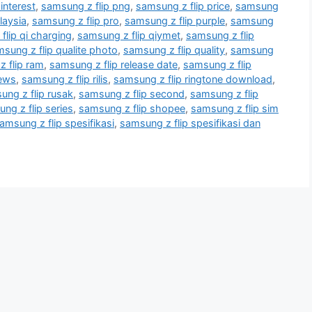
interest
,
samsung z flip png
,
samsung z flip price
,
samsung
laysia
,
samsung z flip pro
,
samsung z flip purple
,
samsung
flip qi charging
,
samsung z flip qiymet
,
samsung z flip
sung z flip qualite photo
,
samsung z flip quality
,
samsung
 flip ram
,
samsung z flip release date
,
samsung z flip
iews
,
samsung z flip rilis
,
samsung z flip ringtone download
,
ung z flip rusak
,
samsung z flip second
,
samsung z flip
ng z flip series
,
samsung z flip shopee
,
samsung z flip sim
amsung z flip spesifikasi
,
samsung z flip spesifikasi dan