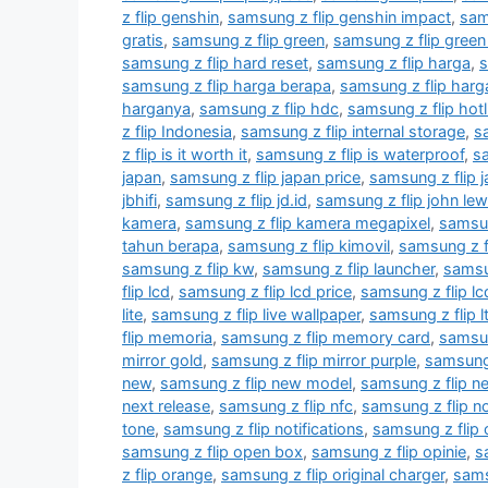
z flip genshin
,
samsung z flip genshin impact
,
sam
gratis
,
samsung z flip green
,
samsung z flip green
samsung z flip hard reset
,
samsung z flip harga
,
s
samsung z flip harga berapa
,
samsung z flip har
harganya
,
samsung z flip hdc
,
samsung z flip hotl
z flip Indonesia
,
samsung z flip internal storage
,
sa
z flip is it worth it
,
samsung z flip is waterproof
,
sa
japan
,
samsung z flip japan price
,
samsung z flip ja
jbhifi
,
samsung z flip jd.id
,
samsung z flip john lew
kamera
,
samsung z flip kamera megapixel
,
samsun
tahun berapa
,
samsung z flip kimovil
,
samsung z f
samsung z flip kw
,
samsung z flip launcher
,
samsu
flip lcd
,
samsung z flip lcd price
,
samsung z flip l
lite
,
samsung z flip live wallpaper
,
samsung z flip l
flip memoria
,
samsung z flip memory card
,
samsun
mirror gold
,
samsung z flip mirror purple
,
samsung
new
,
samsung z flip new model
,
samsung z flip n
next release
,
samsung z flip nfc
,
samsung z flip n
tone
,
samsung z flip notifications
,
samsung z flip
samsung z flip open box
,
samsung z flip opinie
,
s
z flip orange
,
samsung z flip original charger
,
sams