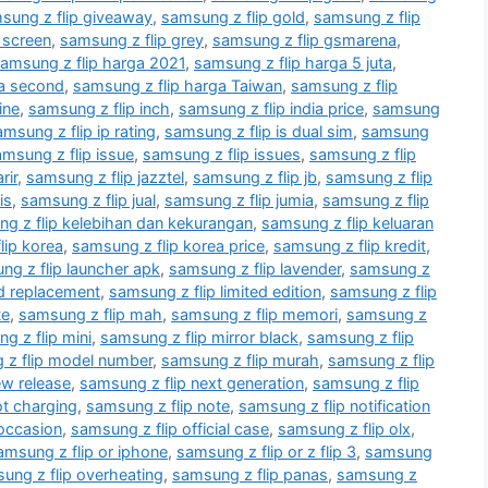
sung z flip giveaway
,
samsung z flip gold
,
samsung z flip
 screen
,
samsung z flip grey
,
samsung z flip gsmarena
,
amsung z flip harga 2021
,
samsung z flip harga 5 juta
,
ga second
,
samsung z flip harga Taiwan
,
samsung z flip
ine
,
samsung z flip inch
,
samsung z flip india price
,
samsung
msung z flip ip rating
,
samsung z flip is dual sim
,
samsung
msung z flip issue
,
samsung z flip issues
,
samsung z flip
rir
,
samsung z flip jazztel
,
samsung z flip jb
,
samsung z flip
is
,
samsung z flip jual
,
samsung z flip jumia
,
samsung z flip
g z flip kelebihan dan kekurangan
,
samsung z flip keluaran
lip korea
,
samsung z flip korea price
,
samsung z flip kredit
,
ng z flip launcher apk
,
samsung z flip lavender
,
samsung z
cd replacement
,
samsung z flip limited edition
,
samsung z flip
te
,
samsung z flip mah
,
samsung z flip memori
,
samsung z
g z flip mini
,
samsung z flip mirror black
,
samsung z flip
 z flip model number
,
samsung z flip murah
,
samsung z flip
ew release
,
samsung z flip next generation
,
samsung z flip
ot charging
,
samsung z flip note
,
samsung z flip notification
 occasion
,
samsung z flip official case
,
samsung z flip olx
,
amsung z flip or iphone
,
samsung z flip or z flip 3
,
samsung
ung z flip overheating
,
samsung z flip panas
,
samsung z