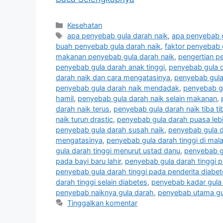
Kategori
Kesehatan
Tag
apa penyebab gula darah naik
,
apa penyebab g
buah penyebab gula darah naik
,
faktor penyebab 
makanan penyebab gula darah naik
,
pengertian p
penyebab gula darah anak tinggi
,
penyebab gula d
darah naik dan cara mengatasinya
,
penyebab gula
penyebab gula darah naik mendadak
,
penyebab gu
hamil
,
penyebab gula darah naik selain makanan
,
darah naik terus
,
penyebab gula darah naik tiba ti
naik turun drastic
,
penyebab gula darah puasa lebih
penyebab gula darah susah naik
,
penyebab gula da
mengatasinya
,
penyebab gula darah tinggi di mal
gula darah tinggi menurut ustad danu
,
penyebab g
pada bayi baru lahir
,
penyebab gula darah tinggi p
penyebab gula darah tinggi pada penderita diabet
darah tinggi selain diabetes
,
penyebab kadar gula 
penyebab naiknya gula darah
,
penyebab utama gu
Tinggalkan komentar