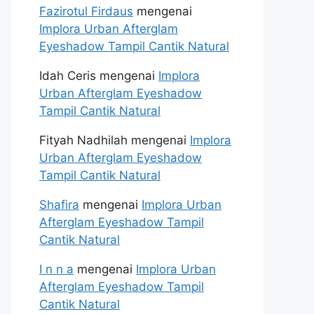
Fazirotul Firdaus
mengenai
Implora Urban Afterglam
Eyeshadow Tampil Cantik Natural
Idah Ceris
mengenai
Implora
Urban Afterglam Eyeshadow
Tampil Cantik Natural
Fityah Nadhilah
mengenai
Implora
Urban Afterglam Eyeshadow
Tampil Cantik Natural
Shafira
mengenai
Implora Urban
Afterglam Eyeshadow Tampil
Cantik Natural
I n n a
mengenai
Implora Urban
Afterglam Eyeshadow Tampil
Cantik Natural