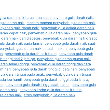
ula darah naik turun
,
apa saja penyebab gula darah naik
,
gula darah naik
,
macam macam penyebab gula darah naik
,
enyebab gula darah naik
,
penyebab gula dalam darah naik
,
arah cepat naik
,
penyebab gula darah naik
,
penyebab gula
 darah naik dan diabetes
,
penyebab gula darah naik drastic
,
la darah naik pada lansia
,
penyebab gula darah naik saat
penyebab gula darah naik setelah makan
,
penyebab gula
ba
,
penyebab gula darah naik turun
,
penyebab gula darah
 tinggi dari 2 jam pp
,
penyebab gula darah puasa naik
,
rah terlalu tinggi
,
penyebab gula darah tinggi dan cara
am hari
,
penyebab gula darah tinggi di pagi hari
,
penyebab
ula darah tinggi pada anak
,
penyebab gula darah tinggi
ada ibu hamil
,
penyebab gula darah tinggi pada lansia
,
es
,
penyebab gula darah tinggi saat puasa
,
penyebab gula
darah naik
,
penyebab kadar gula darah naik turun
,
la darah naik
,
stres penyebab gula darah naik