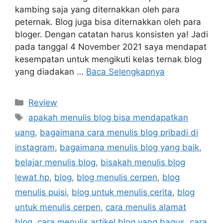
kambing saja yang diternakkan oleh para
peternak. Blog juga bisa diternakkan oleh para
bloger. Dengan catatan harus konsisten ya! Jadi
pada tanggal 4 November 2021 saya mendapat
kesempatan untuk mengikuti kelas ternak blog
yang diadakan …
Baca Selengkapnya
Kategori
Review
Tag
apakah menulis blog bisa mendapatkan
uang
,
bagaimana cara menulis blog pribadi di
instagram
,
bagaimana menulis blog yang baik
,
belajar menulis blog
,
bisakah menulis blog
lewat hp
,
blog
,
blog menulis cerpen
,
blog
menulis puisi
,
blog untuk menulis cerita
,
blog
untuk menulis cerpen
,
cara menulis alamat
blog
,
cara menulis artikel blog yang bagus
,
cara