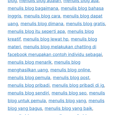
blog
,
menulis blog adalah
,
menulis blog apa
,
menulis blog bagaimana
,
menulis blog bahasa
inggris
,
menulis blog cara
,
menulis blog dapat
uang
,
menulis blog dimana
,
menulis blog gratis
,
menulis blog itu seperti apa
,
menulis blog
kreatif
,
menulis blog lewat hp
,
menulis blog
materi
,
menulis blog melakukan chatting di
facebook merupakan contoh individu sebagai
,
menulis blog menarik
,
menulis blog
menghasilkan uang
,
menulis blog online
,
menulis blog pemula
,
menulis blog post
,
menulis blog pribadi
,
menulis blog pribadi di ig
,
menulis blog sendiri
,
menulis blog seo
,
menulis
blog untuk pemula
,
menulis blog yang
,
menulis
blog yang bagus
,
menulis blog yang baik
,