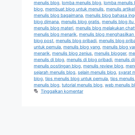
menulis blog
,
lomba menulis blog
,
lomba menulis 
blog
,
membuat blog untuk menulis
,
menulis artike
menulis blog bagaimana
,
menulis blog bahasa ing
blog dimana
,
menulis blog gratis
,
menulis blog itu
menulis blog materi
,
menulis blog melakukan chat
menulis blog menarik
,
menulis blog menghasilkan
blog post
,
menulis blog pribadi
,
menulis blog priba
untuk pemula
,
menulis blog yang
,
menulis blog y
menarik
,
menulis blog zenius
,
menulis blogger
,
men
menulis di blog
,
menulis di blog pribadi
,
menulis d
menulis postingan blog
,
menulis review blog
,
menu
sejarah menulis blog
,
selain menulis blog
,
syarat 
blog
,
tips menulis blog untuk pemula
,
tips menuli
menulis blog
,
tutorial menulis blog
,
web menulis b
Tinggalkan komentar