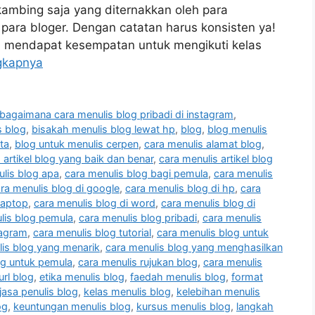
 kambing saja yang diternakkan oleh para
 para bloger. Dengan catatan harus konsisten ya!
a mendapat kesempatan untuk mengikuti kelas
gkapnya
bagaimana cara menulis blog pribadi di instagram
,
s blog
,
bisakah menulis blog lewat hp
,
blog
,
blog menulis
ta
,
blog untuk menulis cerpen
,
cara menulis alamat blog
,
 artikel blog yang baik dan benar
,
cara menulis artikel blog
lis blog apa
,
cara menulis blog bagi pemula
,
cara menulis
ra menulis blog di google
,
cara menulis blog di hp
,
cara
laptop
,
cara menulis blog di word
,
cara menulis blog di
lis blog pemula
,
cara menulis blog pribadi
,
cara menulis
tagram
,
cara menulis blog tutorial
,
cara menulis blog untuk
lis blog yang menarik
,
cara menulis blog yang menghasilkan
og untuk pemula
,
cara menulis rujukan blog
,
cara menulis
url blog
,
etika menulis blog
,
faedah menulis blog
,
format
jasa penulis blog
,
kelas menulis blog
,
kelebihan menulis
og
,
keuntungan menulis blog
,
kursus menulis blog
,
langkah