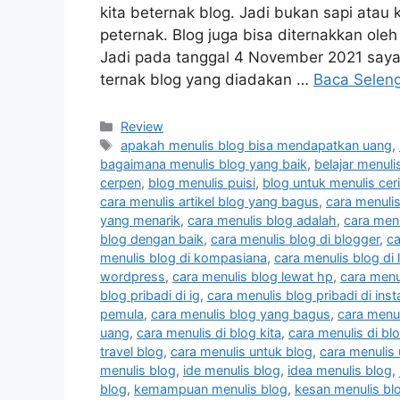
kita beternak blog. Jadi bukan sapi atau
peternak. Blog juga bisa diternakkan oleh
Jadi pada tanggal 4 November 2021 say
ternak blog yang diadakan …
Baca Selen
Kategori
Review
Tag
apakah menulis blog bisa mendapatkan uang
,
bagaimana menulis blog yang baik
,
belajar menuli
cerpen
,
blog menulis puisi
,
blog untuk menulis ceri
cara menulis artikel blog yang bagus
,
cara menulis
yang menarik
,
cara menulis blog adalah
,
cara menu
blog dengan baik
,
cara menulis blog di blogger
,
ca
menulis blog di kompasiana
,
cara menulis blog di 
wordpress
,
cara menulis blog lewat hp
,
cara menu
blog pribadi di ig
,
cara menulis blog pribadi di ins
pemula
,
cara menulis blog yang bagus
,
cara menu
uang
,
cara menulis di blog kita
,
cara menulis di bl
travel blog
,
cara menulis untuk blog
,
cara menulis 
menulis blog
,
ide menulis blog
,
idea menulis blog
,
blog
,
kemampuan menulis blog
,
kesan menulis bl