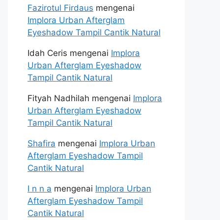
Fazirotul Firdaus
mengenai
Implora Urban Afterglam
Eyeshadow Tampil Cantik Natural
Idah Ceris
mengenai
Implora
Urban Afterglam Eyeshadow
Tampil Cantik Natural
Fityah Nadhilah
mengenai
Implora
Urban Afterglam Eyeshadow
Tampil Cantik Natural
Shafira
mengenai
Implora Urban
Afterglam Eyeshadow Tampil
Cantik Natural
I n n a
mengenai
Implora Urban
Afterglam Eyeshadow Tampil
Cantik Natural