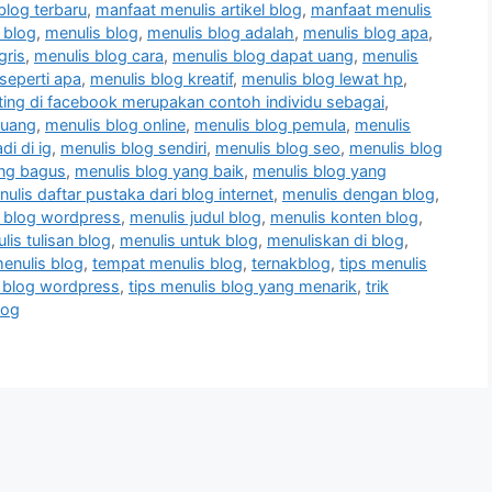
blog terbaru
,
manfaat menulis artikel blog
,
manfaat menulis
l blog
,
menulis blog
,
menulis blog adalah
,
menulis blog apa
,
gris
,
menulis blog cara
,
menulis blog dapat uang
,
menulis
 seperti apa
,
menulis blog kreatif
,
menulis blog lewat hp
,
ting di facebook merupakan contoh individu sebagai
,
 uang
,
menulis blog online
,
menulis blog pemula
,
menulis
di di ig
,
menulis blog sendiri
,
menulis blog seo
,
menulis blog
ang bagus
,
menulis blog yang baik
,
menulis blog yang
ulis daftar pustaka dari blog internet
,
menulis dengan blog
,
i blog wordpress
,
menulis judul blog
,
menulis konten blog
,
lis tulisan blog
,
menulis untuk blog
,
menuliskan di blog
,
menulis blog
,
tempat menulis blog
,
ternakblog
,
tips menulis
s blog wordpress
,
tips menulis blog yang menarik
,
trik
log