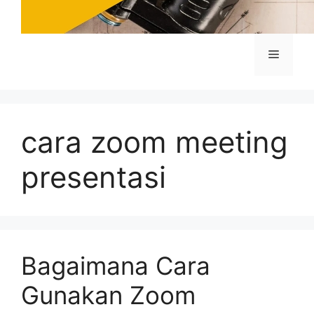
Menu
cara zoom meeting
presentasi
Bagaimana Cara
Gunakan Zoom