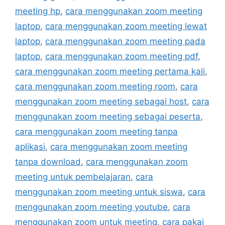
meeting hp
,
cara menggunakan zoom meeting
laptop
,
cara menggunakan zoom meeting lewat
laptop
,
cara menggunakan zoom meeting pada
laptop
,
cara menggunakan zoom meeting pdf
,
cara menggunakan zoom meeting pertama kali
,
cara menggunakan zoom meeting room
,
cara
menggunakan zoom meeting sebagai host
,
cara
menggunakan zoom meeting sebagai peserta
,
cara menggunakan zoom meeting tanpa
aplikasi
,
cara menggunakan zoom meeting
tanpa download
,
cara menggunakan zoom
meeting untuk pembelajaran
,
cara
menggunakan zoom meeting untuk siswa
,
cara
menggunakan zoom meeting youtube
,
cara
menggunakan zoom untuk meeting
,
cara pakai