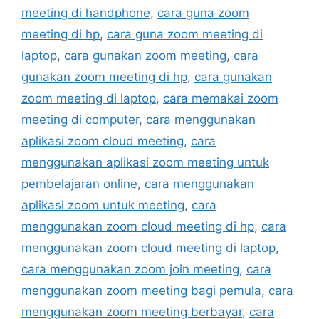
meeting di handphone
,
cara guna zoom
meeting di hp
,
cara guna zoom meeting di
laptop
,
cara gunakan zoom meeting
,
cara
gunakan zoom meeting di hp
,
cara gunakan
zoom meeting di laptop
,
cara memakai zoom
meeting di computer
,
cara menggunakan
aplikasi zoom cloud meeting
,
cara
menggunakan aplikasi zoom meeting untuk
pembelajaran online
,
cara menggunakan
aplikasi zoom untuk meeting
,
cara
menggunakan zoom cloud meeting di hp
,
cara
menggunakan zoom cloud meeting di laptop
,
cara menggunakan zoom join meeting
,
cara
menggunakan zoom meeting bagi pemula
,
cara
menggunakan zoom meeting berbayar
,
cara