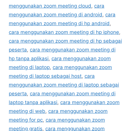
menggunakan zoom meeting cloud
,
cara
menggunakan zoom meeting di android
,
cara
menggunakan zoom meeting di hp android
,
cara menggunakan zoom meeting di hp iphone
,
cara menggunakan zoom meeting di hp sebagai
peserta
,
cara menggunakan zoom meeting di
hp tanpa aplikasi
,
cara menggunakan zoom
meeting di laptop
,
cara menggunakan zoom
meeting di laptop sebagai host
,
cara
menggunakan zoom meeting di laptop sebagai
peserta
,
cara menggunakan zoom meeting di
laptop tanpa aplikasi
,
cara menggunakan zoom
meeting di web
,
cara menggunakan zoom
meeting for pc
,
cara menggunakan zoom
meeting gratis
,
cara menggunakan zoom