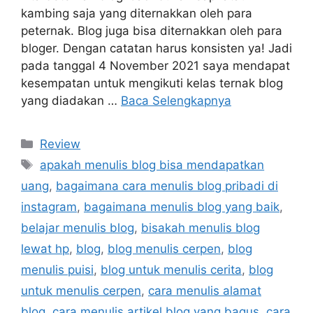
kambing saja yang diternakkan oleh para
peternak. Blog juga bisa diternakkan oleh para
bloger. Dengan catatan harus konsisten ya! Jadi
pada tanggal 4 November 2021 saya mendapat
kesempatan untuk mengikuti kelas ternak blog
yang diadakan …
Baca Selengkapnya
Kategori
Review
Tag
apakah menulis blog bisa mendapatkan
uang
,
bagaimana cara menulis blog pribadi di
instagram
,
bagaimana menulis blog yang baik
,
belajar menulis blog
,
bisakah menulis blog
lewat hp
,
blog
,
blog menulis cerpen
,
blog
menulis puisi
,
blog untuk menulis cerita
,
blog
untuk menulis cerpen
,
cara menulis alamat
blog
,
cara menulis artikel blog yang bagus
,
cara