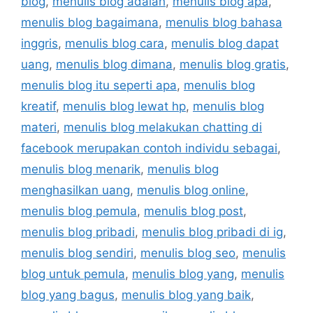
blog
,
menulis blog adalah
,
menulis blog apa
,
menulis blog bagaimana
,
menulis blog bahasa
inggris
,
menulis blog cara
,
menulis blog dapat
uang
,
menulis blog dimana
,
menulis blog gratis
,
menulis blog itu seperti apa
,
menulis blog
kreatif
,
menulis blog lewat hp
,
menulis blog
materi
,
menulis blog melakukan chatting di
facebook merupakan contoh individu sebagai
,
menulis blog menarik
,
menulis blog
menghasilkan uang
,
menulis blog online
,
menulis blog pemula
,
menulis blog post
,
menulis blog pribadi
,
menulis blog pribadi di ig
,
menulis blog sendiri
,
menulis blog seo
,
menulis
blog untuk pemula
,
menulis blog yang
,
menulis
blog yang bagus
,
menulis blog yang baik
,