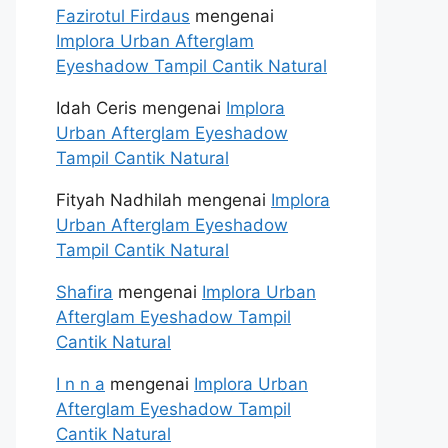
Fazirotul Firdaus
mengenai
Implora Urban Afterglam
Eyeshadow Tampil Cantik Natural
Idah Ceris
mengenai
Implora
Urban Afterglam Eyeshadow
Tampil Cantik Natural
Fityah Nadhilah
mengenai
Implora
Urban Afterglam Eyeshadow
Tampil Cantik Natural
Shafira
mengenai
Implora Urban
Afterglam Eyeshadow Tampil
Cantik Natural
I n n a
mengenai
Implora Urban
Afterglam Eyeshadow Tampil
Cantik Natural