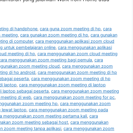
ting di handphone
,
cara guna zoom meeting di hp
,
cara
 meeting
,
cara gunakan zoom meeting di hp
,
cara gunakan
ing di computer
,
cara menggunakan aplikasi zoom cloud
 untuk pembelajaran online
,
cara menggunakan aplikasi
ud meeting di hp
,
cara menggunakan zoom cloud meeting
cara menggunakan zoom meeting bagi pemula
,
cara
ggunakan zoom meeting cloud
,
cara menggunakan zoom
ng di hp android
,
cara menggunakan zoom meeting di hp
ebagai peserta
,
cara menggunakan zoom meeting di hp
i laptop
,
cara menggunakan zoom meeting di laptop
 laptop sebagai peserta
,
cara menggunakan zoom meeting
meeting di web
,
cara menggunakan zoom meeting for pc
,
nggunakan zoom meeting hp
,
cara menggunakan zoom
lewat laptop
,
cara menggunakan zoom meeting pada
ra menggunakan zoom meeting pertama kali
,
cara
akan zoom meeting sebagai host
,
cara menggunakan
 zoom meeting tanpa aplikasi
,
cara menggunakan zoom