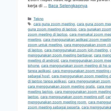
kerja di …
Baca Selengkapnya
Kategori
Tekno
Tag
cara guna zoom meeting
,
cara guna zoom mee
guna zoom meeting di laptop
,
cara gunakan zoom
zoom meeting di laptop
,
cara memakai zoom meet
meeting
,
cara menggunakan aplikasi zoom meeting
zoom untuk meeting
,
cara menggunakan zoom clo
di laptop
,
cara menggunakan zoom join meeting
,
menggunakan zoom meeting berbayar
,
cara men
meeting di android
,
cara menggunakan zoom meeti
iphone
,
cara menggunakan zoom meeting di hp s
tanpa aplikasi
,
cara menggunakan zoom meeting d
sebagai host
,
cara menggunakan zoom meeting di
di laptop tanpa aplikasi
,
cara menggunakan zoom 
cara menggunakan zoom meeting gratis
,
cara me
meeting laptop
,
cara menggunakan zoom meeting 
laptop
,
cara menggunakan zoom meeting pdf
,
ca
menggunakan zoom meeting room
,
cara menggun
zoom meeting sebagai peserta
,
cara menggunakan