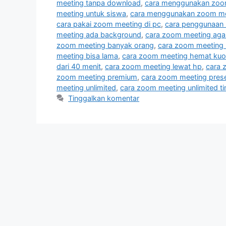
meeting tanpa download
,
cara menggunakan zoom
meeting untuk siswa
,
cara menggunakan zoom me
cara pakai zoom meeting di pc
,
cara penggunaan
meeting ada background
,
cara zoom meeting agar 
zoom meeting banyak orang
,
cara zoom meeting 
meeting bisa lama
,
cara zoom meeting hemat kuo
dari 40 menit
,
cara zoom meeting lewat hp
,
cara 
zoom meeting premium
,
cara zoom meeting prese
meeting unlimited
,
cara zoom meeting unlimited t
Tinggalkan komentar