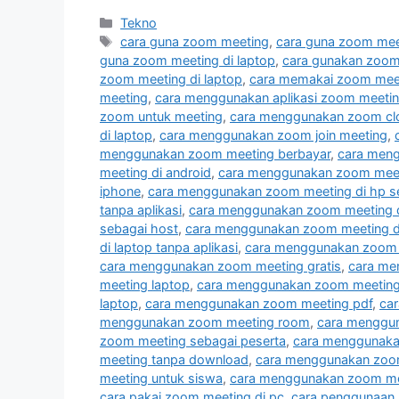
Kategori
Tekno
Tag
cara guna zoom meeting
,
cara guna zoom mee
guna zoom meeting di laptop
,
cara gunakan zoom
zoom meeting di laptop
,
cara memakai zoom meet
meeting
,
cara menggunakan aplikasi zoom meeting
zoom untuk meeting
,
cara menggunakan zoom clo
di laptop
,
cara menggunakan zoom join meeting
,
menggunakan zoom meeting berbayar
,
cara men
meeting di android
,
cara menggunakan zoom meeti
iphone
,
cara menggunakan zoom meeting di hp s
tanpa aplikasi
,
cara menggunakan zoom meeting d
sebagai host
,
cara menggunakan zoom meeting di
di laptop tanpa aplikasi
,
cara menggunakan zoom 
cara menggunakan zoom meeting gratis
,
cara me
meeting laptop
,
cara menggunakan zoom meeting 
laptop
,
cara menggunakan zoom meeting pdf
,
ca
menggunakan zoom meeting room
,
cara menggun
zoom meeting sebagai peserta
,
cara menggunakan
meeting tanpa download
,
cara menggunakan zoom
meeting untuk siswa
,
cara menggunakan zoom me
cara pakai zoom meeting di pc
,
cara penggunaan