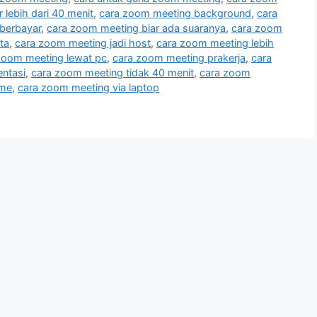
lebih dari 40 menit
,
cara zoom meeting background
,
cara
berbayar
,
cara zoom meeting biar ada suaranya
,
cara zoom
ta
,
cara zoom meeting jadi host
,
cara zoom meeting lebih
zoom meeting lewat pc
,
cara zoom meeting prakerja
,
cara
ntasi
,
cara zoom meeting tidak 40 menit
,
cara zoom
ime
,
cara zoom meeting via laptop