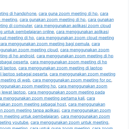
ting di handphone
,
cara guna zoom meeting di hp
,
cara
 meeting
,
cara gunakan zoom meeting di hp
,
cara gunakan
ing di computer
,
cara menggunakan aplikasi zoom cloud
 untuk pembelajaran online
,
cara menggunakan aplikasi
ud meeting di hp
,
cara menggunakan zoom cloud meeting
cara menggunakan zoom meeting bagi pemula
,
cara
ggunakan zoom meeting cloud
,
cara menggunakan zoom
ng di hp android
,
cara menggunakan zoom meeting di hp
ebagai peserta
,
cara menggunakan zoom meeting di hp
i laptop
,
cara menggunakan zoom meeting di laptop
 laptop sebagai peserta
,
cara menggunakan zoom meeting
meeting di web
,
cara menggunakan zoom meeting for pc
,
nggunakan zoom meeting hp
,
cara menggunakan zoom
lewat laptop
,
cara menggunakan zoom meeting pada
ra menggunakan zoom meeting pertama kali
,
cara
akan zoom meeting sebagai host
,
cara menggunakan
 zoom meeting tanpa aplikasi
,
cara menggunakan zoom
 meeting untuk pembelajaran
,
cara menggunakan zoom
eting youtube
,
cara menggunakan zoom untuk meeting
,
 zoom meeting
,
cara untuk guna zoom meeting
,
cara zoom