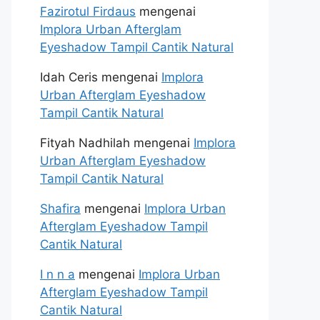
Fazirotul Firdaus
mengenai
Implora Urban Afterglam
Eyeshadow Tampil Cantik Natural
Idah Ceris
mengenai
Implora
Urban Afterglam Eyeshadow
Tampil Cantik Natural
Fityah Nadhilah
mengenai
Implora
Urban Afterglam Eyeshadow
Tampil Cantik Natural
Shafira
mengenai
Implora Urban
Afterglam Eyeshadow Tampil
Cantik Natural
I n n a
mengenai
Implora Urban
Afterglam Eyeshadow Tampil
Cantik Natural