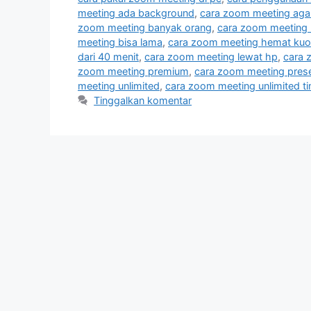
meeting ada background
,
cara zoom meeting agar 
zoom meeting banyak orang
,
cara zoom meeting 
meeting bisa lama
,
cara zoom meeting hemat kuo
dari 40 menit
,
cara zoom meeting lewat hp
,
cara 
zoom meeting premium
,
cara zoom meeting prese
meeting unlimited
,
cara zoom meeting unlimited t
Tinggalkan komentar