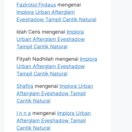
Fazirotul Firdaus
mengenai
Implora Urban Afterglam
Eyeshadow Tampil Cantik Natural
Idah Ceris
mengenai
Implora
Urban Afterglam Eyeshadow
Tampil Cantik Natural
Fityah Nadhilah
mengenai
Implora
Urban Afterglam Eyeshadow
Tampil Cantik Natural
Shafira
mengenai
Implora Urban
Afterglam Eyeshadow Tampil
Cantik Natural
I n n a
mengenai
Implora Urban
Afterglam Eyeshadow Tampil
Cantik Natural