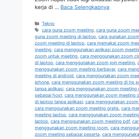
kerja di …
Baca Selengkapnya
Kategori
Tekno
Tag
cara guna zoom meeting
,
cara guna zoom mee
guna zoom meeting di laptop
,
cara gunakan zoom
zoom meeting di laptop
,
cara memakai zoom meet
meeting
,
cara menggunakan aplikasi zoom meeting
zoom untuk meeting
,
cara menggunakan zoom clo
di laptop
,
cara menggunakan zoom join meeting
,
menggunakan zoom meeting berbayar
,
cara men
meeting di android
,
cara menggunakan zoom meeti
iphone
,
cara menggunakan zoom meeting di hp s
tanpa aplikasi
,
cara menggunakan zoom meeting d
sebagai host
,
cara menggunakan zoom meeting di
di laptop tanpa aplikasi
,
cara menggunakan zoom 
cara menggunakan zoom meeting gratis
,
cara me
meeting laptop
,
cara menggunakan zoom meeting 
laptop
,
cara menggunakan zoom meeting pdf
,
ca
menggunakan zoom meeting room
,
cara menggun
zoom meeting sebagai peserta
,
cara menggunakan