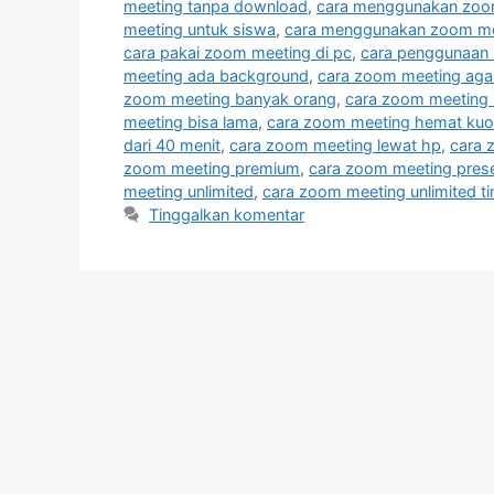
meeting tanpa download
,
cara menggunakan zoom
meeting untuk siswa
,
cara menggunakan zoom me
cara pakai zoom meeting di pc
,
cara penggunaan
meeting ada background
,
cara zoom meeting agar 
zoom meeting banyak orang
,
cara zoom meeting 
meeting bisa lama
,
cara zoom meeting hemat kuo
dari 40 menit
,
cara zoom meeting lewat hp
,
cara 
zoom meeting premium
,
cara zoom meeting prese
meeting unlimited
,
cara zoom meeting unlimited t
Tinggalkan komentar