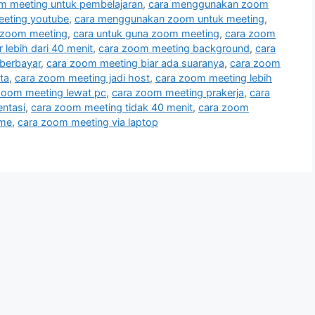
 meeting untuk pembelajaran
,
cara menggunakan zoom
eting youtube
,
cara menggunakan zoom untuk meeting
,
 zoom meeting
,
cara untuk guna zoom meeting
,
cara zoom
lebih dari 40 menit
,
cara zoom meeting background
,
cara
berbayar
,
cara zoom meeting biar ada suaranya
,
cara zoom
ta
,
cara zoom meeting jadi host
,
cara zoom meeting lebih
zoom meeting lewat pc
,
cara zoom meeting prakerja
,
cara
ntasi
,
cara zoom meeting tidak 40 menit
,
cara zoom
ime
,
cara zoom meeting via laptop