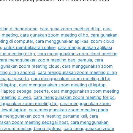
ting di handphone
,
cara guna zoom meeting di hp
,
cara
 meeting
,
cara gunakan zoom meeting di hp
,
cara gunakan
ing di computer
,
cara menggunakan aplikasi zoom cloud
 untuk pembelajaran online
,
cara menggunakan aplikasi
ud meeting di hp
,
cara menggunakan zoom cloud meeting
cara menggunakan zoom meeting bagi pemula
,
cara
ggunakan zoom meeting cloud
,
cara menggunakan zoom
ng di hp android
,
cara menggunakan zoom meeting di hp
ebagai peserta
,
cara menggunakan zoom meeting di hp
i laptop
,
cara menggunakan zoom meeting di laptop
 laptop sebagai peserta
,
cara menggunakan zoom meeting
meeting di web
,
cara menggunakan zoom meeting for pc
,
nggunakan zoom meeting hp
,
cara menggunakan zoom
lewat laptop
,
cara menggunakan zoom meeting pada
ra menggunakan zoom meeting pertama kali
,
cara
akan zoom meeting sebagai host
,
cara menggunakan
 zoom meeting tanpa aplikasi
,
cara menggunakan zoom