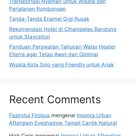
Transportasi Nyaman untuk Wisata dan
Perjalanan Rombongan
Tanda-Tanda Enamel Gigi Rusak
Rekomendasi Hotel di Cihampelas Bandung
untuk Staycation
Panduan Perawatan Tahunan Water Heater
Elterra agar Tetap Awet dan Optimal
Wisata Kota Solo yang Friendly untuk Anak
Recent Comments
Fazirotul Firdaus
mengenai
Implora Urban
Afterglam Eyeshadow Tampil Cantik Natural
Idah Ceris
mengenai
Implora Urban Afterglam