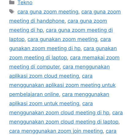
Kategori
Tekno
Tag
cara guna zoom meeting
,
cara guna zoom
meeting di handphone
,
cara guna zoom
meeting di hp
,
cara guna zoom meeting di
laptop
,
cara gunakan zoom meeting
,
cara
gunakan zoom meeting di hp
,
cara gunakan
zoom meeting di laptop
,
cara memakai zoom
meeting di computer
,
cara menggunakan
aplikasi zoom cloud meeting
,
cara
menggunakan aplikasi zoom meeting untuk
pembelajaran online
,
cara menggunakan
aplikasi zoom untuk meeting
,
cara
menggunakan zoom cloud meeting di hp
,
cara
menggunakan zoom cloud meeting di laptop
,
cara menggunakan zoom join meeting
,
cara