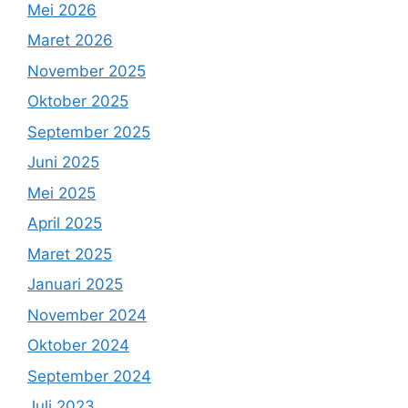
Mei 2026
Maret 2026
November 2025
Oktober 2025
September 2025
Juni 2025
Mei 2025
April 2025
Maret 2025
Januari 2025
November 2024
Oktober 2024
September 2024
Juli 2023