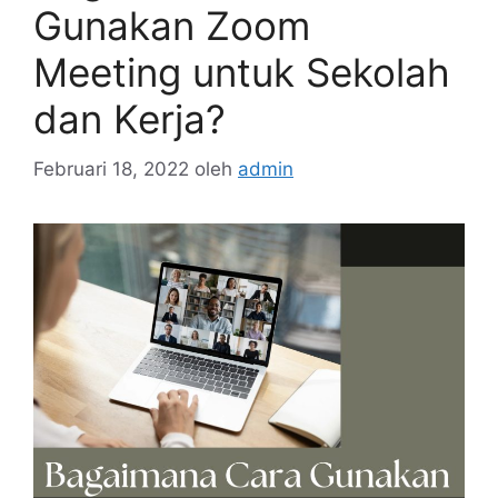
Gunakan Zoom
Meeting untuk Sekolah
dan Kerja?
Februari 18, 2022
oleh
admin