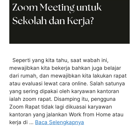
Seperti yang kita tahu, saat wabah ini,
mewajibkan kita bekerja bahkan juga belajar
dari rumah, dan mewajibkan kita lakukan rapat
atau evaluasi lewat cara online. Salah satunya
yang sering dipakai oleh karyawan kantoran
ialah zoom rapat. Disamping itu, pengguna
Zoom Rapat tidak lagi dikuasai karyawan
kantoran yang jalankan Work from Home atau
kerja di …
Baca Selengkapnya