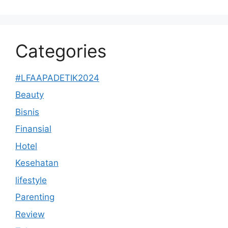
Categories
#LFAAPADETIK2024
Beauty
Bisnis
Finansial
Hotel
Kesehatan
lifestyle
Parenting
Review