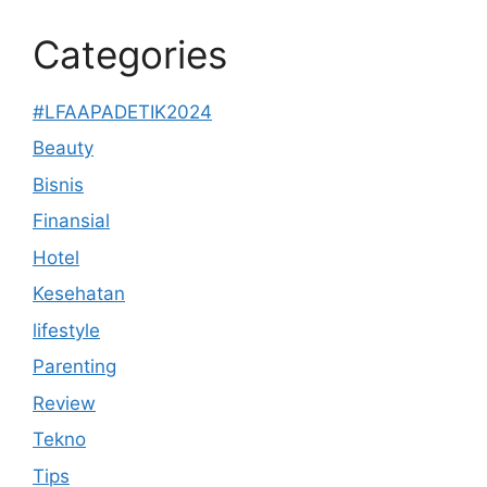
Categories
#LFAAPADETIK2024
Beauty
Bisnis
Finansial
Hotel
Kesehatan
lifestyle
Parenting
Review
Tekno
Tips