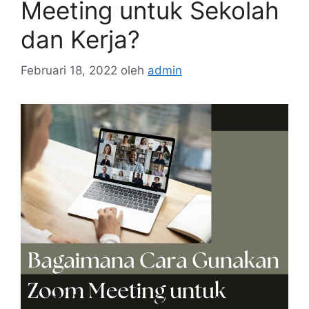
Meeting untuk Sekolah
dan Kerja?
Februari 18, 2022
oleh
admin