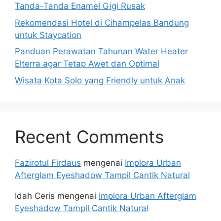
Tanda-Tanda Enamel Gigi Rusak
Rekomendasi Hotel di Cihampelas Bandung
untuk Staycation
Panduan Perawatan Tahunan Water Heater
Elterra agar Tetap Awet dan Optimal
Wisata Kota Solo yang Friendly untuk Anak
Recent Comments
Fazirotul Firdaus
mengenai
Implora Urban
Afterglam Eyeshadow Tampil Cantik Natural
Idah Ceris
mengenai
Implora Urban Afterglam
Eyeshadow Tampil Cantik Natural