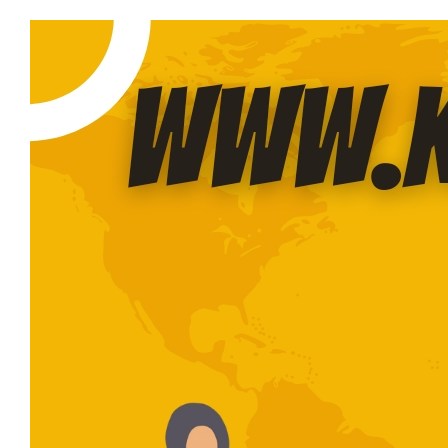
Langsung
ke
isi