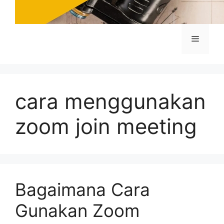
Menu
cara menggunakan
zoom join meeting
Bagaimana Cara
Gunakan Zoom