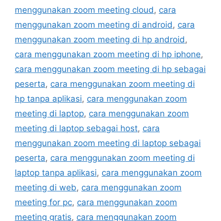
menggunakan zoom meeting cloud
,
cara
menggunakan zoom meeting di android
,
cara
menggunakan zoom meeting di hp android
,
cara menggunakan zoom meeting di hp iphone
,
cara menggunakan zoom meeting di hp sebagai
peserta
,
cara menggunakan zoom meeting di
hp tanpa aplikasi
,
cara menggunakan zoom
meeting di laptop
,
cara menggunakan zoom
meeting di laptop sebagai host
,
cara
menggunakan zoom meeting di laptop sebagai
peserta
,
cara menggunakan zoom meeting di
laptop tanpa aplikasi
,
cara menggunakan zoom
meeting di web
,
cara menggunakan zoom
meeting for pc
,
cara menggunakan zoom
meeting gratis
,
cara menggunakan zoom