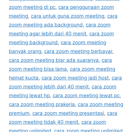
zoom meeting di pc
,
cara penggunaan zoom
meeting
,
cara untuk guna zoom meeting
,
cara
zoom meeting ada background
,
cara zoom
meeting agar lebih dari 40 menit
,
cara zoom
meeting background
,
cara zoom meeting
banyak orang
,
cara zoom meeting berbayar
,
cara zoom meeting biar ada suaranya
,
cara
zoom meeting bisa lama
,
cara zoom meeting
hemat kuota
,
cara zoom meeting jadi host
,
cara
zoom meeting lebih dari 40 menit
,
cara zoom
meeting lewat hp
,
cara zoom meeting lewat pc
,
cara zoom meeting prakerja
,
cara zoom meeting
premium
,
cara zoom meeting presentasi
,
cara
zoom meeting tidak 40 menit
,
cara zoom
meeting unlimited
,
cara zoom meeting unlimited