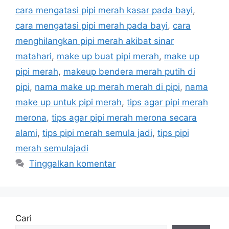
cara mengatasi pipi merah kasar pada bayi
,
cara mengatasi pipi merah pada bayi
,
cara
menghilangkan pipi merah akibat sinar
matahari
,
make up buat pipi merah
,
make up
pipi merah
,
makeup bendera merah putih di
pipi
,
nama make up merah merah di pipi
,
nama
make up untuk pipi merah
,
tips agar pipi merah
merona
,
tips agar pipi merah merona secara
alami
,
tips pipi merah semula jadi
,
tips pipi
merah semulajadi
Tinggalkan komentar
Cari