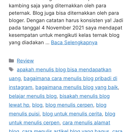
kambing saja yang diternakkan oleh para
peternak. Blog juga bisa diternakkan oleh para
bloger. Dengan catatan harus konsisten ya! Jadi
pada tanggal 4 November 2021 saya mendapat
kesempatan untuk mengikuti kelas ternak blog
yang diadakan …
Baca Selengkapnya
Kategori
Review
Tag
apakah menulis blog bisa mendapatkan
uang
,
bagaimana cara menulis blog pribadi di
instagram
,
bagaimana menulis blog yang baik
,
belajar menulis blog
,
bisakah menulis blog
lewat hp
,
blog
,
blog menulis cerpen
,
blog
menulis puisi
,
blog untuk menulis cerita
,
blog
untuk menulis cerpen
,
cara menulis alamat
blog
,
cara menulis artikel blog yang bagus
,
cara