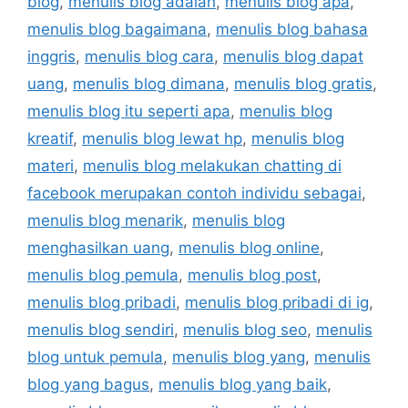
blog
,
menulis blog adalah
,
menulis blog apa
,
menulis blog bagaimana
,
menulis blog bahasa
inggris
,
menulis blog cara
,
menulis blog dapat
uang
,
menulis blog dimana
,
menulis blog gratis
,
menulis blog itu seperti apa
,
menulis blog
kreatif
,
menulis blog lewat hp
,
menulis blog
materi
,
menulis blog melakukan chatting di
facebook merupakan contoh individu sebagai
,
menulis blog menarik
,
menulis blog
menghasilkan uang
,
menulis blog online
,
menulis blog pemula
,
menulis blog post
,
menulis blog pribadi
,
menulis blog pribadi di ig
,
menulis blog sendiri
,
menulis blog seo
,
menulis
blog untuk pemula
,
menulis blog yang
,
menulis
blog yang bagus
,
menulis blog yang baik
,