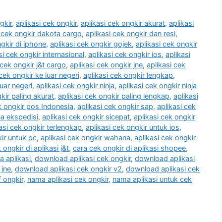
gkir
,
aplikasi cek ongkir
,
aplikasi cek ongkir akurat
,
aplikasi
i cek ongkir dakota cargo
,
aplikasi cek ongkir dan resi
,
ngkir di iphone
,
aplikasi cek ongkir gojek
,
aplikasi cek ongkir
si cek ongkir internasional
,
aplikasi cek ongkir ios
,
aplikasi
 cek ongkir j&t cargo
,
aplikasi cek ongkir jne
,
aplikasi cek
 cek ongkir ke luar negeri
,
aplikasi cek ongkir lengkap
,
luar negeri
,
aplikasi cek ongkir ninja
,
aplikasi cek ongkir ninja
kir paling akurat
,
aplikasi cek ongkir paling lengkap
,
aplikasi
k ongkir pos Indonesia
,
aplikasi cek ongkir sap
,
aplikasi cek
ua ekspedisi
,
aplikasi cek ongkir sicepat
,
aplikasi cek ongkir
asi cek ongkir terlengkap
,
aplikasi cek ongkir untuk ios
,
kir untuk pc
,
aplikasi cek ongkir wahana
,
aplikasi cek ongkir
 ongkir di aplikasi j&t
,
cara cek ongkir di aplikasi shopee
,
a aplikasi
,
download aplikasi cek ongkir
,
download aplikasi
 jne
,
download aplikasi cek ongkir v2
,
download aplikasi cek
f ongkir
,
nama aplikasi cek ongkir
,
nama aplikasi untuk cek