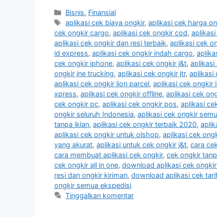
Kategori
Bisnis
,
Finansial
Tag
aplikasi cek biaya ongkir
,
aplikasi cek harga on
cek ongkir cargo
,
aplikasi cek ongkir cod
,
aplikas
aplikasi cek ongkir dan resi terbaik
,
aplikasi cek o
id express
,
aplikasi cek ongkir indah cargo
,
aplika
cek ongkir iphone
,
aplikasi cek ongkir j&t
,
aplikasi
ongkir jne trucking
,
aplikasi cek ongkir jtr
,
aplikasi
aplikasi cek ongkir lion parcel
,
aplikasi cek ongkir 
xpress
,
aplikasi cek ongkir offline
,
aplikasi cek ong
cek ongkir pc
,
aplikasi cek ongkir pos
,
aplikasi ce
ongkir seluruh Indonesia
,
aplikasi cek ongkir sem
tanpa iklan
,
aplikasi cek ongkir terbaik 2020
,
aplik
aplikasi cek ongkir untuk olshop
,
aplikasi cek ong
yang akurat
,
aplikasi untuk cek ongkir j&t
,
cara cek
cara membuat aplikasi cek ongkir
,
cek ongkir tanp
cek ongkir all in one
,
download aplikasi cek ongkir
resi dan ongkir kiriman
,
download aplikasi cek tari
ongkir semua ekspedisi
Tinggalkan komentar