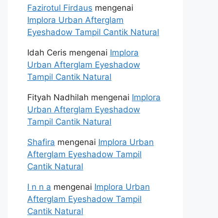
Fazirotul Firdaus
mengenai
Implora Urban Afterglam
Eyeshadow Tampil Cantik Natural
Idah Ceris
mengenai
Implora
Urban Afterglam Eyeshadow
Tampil Cantik Natural
Fityah Nadhilah
mengenai
Implora
Urban Afterglam Eyeshadow
Tampil Cantik Natural
Shafira
mengenai
Implora Urban
Afterglam Eyeshadow Tampil
Cantik Natural
I n n a
mengenai
Implora Urban
Afterglam Eyeshadow Tampil
Cantik Natural