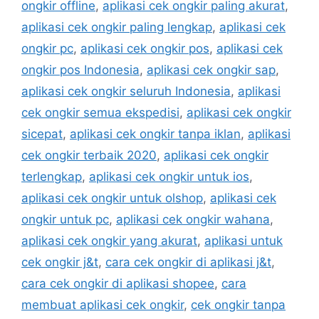
ongkir offline
,
aplikasi cek ongkir paling akurat
,
aplikasi cek ongkir paling lengkap
,
aplikasi cek
ongkir pc
,
aplikasi cek ongkir pos
,
aplikasi cek
ongkir pos Indonesia
,
aplikasi cek ongkir sap
,
aplikasi cek ongkir seluruh Indonesia
,
aplikasi
cek ongkir semua ekspedisi
,
aplikasi cek ongkir
sicepat
,
aplikasi cek ongkir tanpa iklan
,
aplikasi
cek ongkir terbaik 2020
,
aplikasi cek ongkir
terlengkap
,
aplikasi cek ongkir untuk ios
,
aplikasi cek ongkir untuk olshop
,
aplikasi cek
ongkir untuk pc
,
aplikasi cek ongkir wahana
,
aplikasi cek ongkir yang akurat
,
aplikasi untuk
cek ongkir j&t
,
cara cek ongkir di aplikasi j&t
,
cara cek ongkir di aplikasi shopee
,
cara
membuat aplikasi cek ongkir
,
cek ongkir tanpa