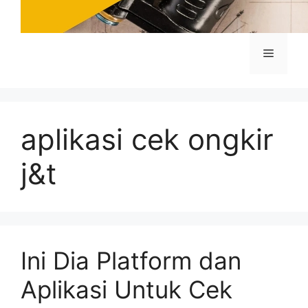
Menu
aplikasi cek ongkir
j&t
Ini Dia Platform dan
Aplikasi Untuk Cek