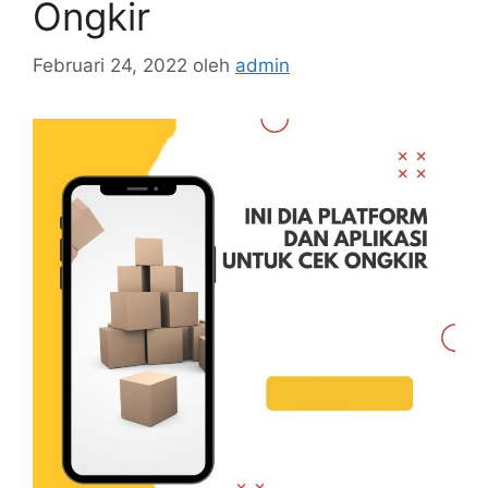
Ongkir
Februari 24, 2022
oleh
admin