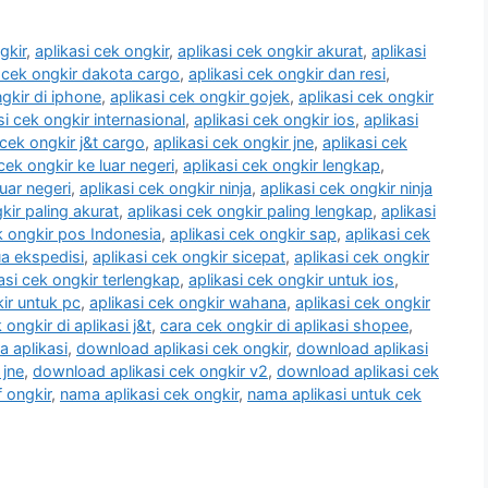
gkir
,
aplikasi cek ongkir
,
aplikasi cek ongkir akurat
,
aplikasi
i cek ongkir dakota cargo
,
aplikasi cek ongkir dan resi
,
ngkir di iphone
,
aplikasi cek ongkir gojek
,
aplikasi cek ongkir
si cek ongkir internasional
,
aplikasi cek ongkir ios
,
aplikasi
 cek ongkir j&t cargo
,
aplikasi cek ongkir jne
,
aplikasi cek
 cek ongkir ke luar negeri
,
aplikasi cek ongkir lengkap
,
luar negeri
,
aplikasi cek ongkir ninja
,
aplikasi cek ongkir ninja
kir paling akurat
,
aplikasi cek ongkir paling lengkap
,
aplikasi
k ongkir pos Indonesia
,
aplikasi cek ongkir sap
,
aplikasi cek
ua ekspedisi
,
aplikasi cek ongkir sicepat
,
aplikasi cek ongkir
asi cek ongkir terlengkap
,
aplikasi cek ongkir untuk ios
,
kir untuk pc
,
aplikasi cek ongkir wahana
,
aplikasi cek ongkir
 ongkir di aplikasi j&t
,
cara cek ongkir di aplikasi shopee
,
a aplikasi
,
download aplikasi cek ongkir
,
download aplikasi
 jne
,
download aplikasi cek ongkir v2
,
download aplikasi cek
f ongkir
,
nama aplikasi cek ongkir
,
nama aplikasi untuk cek