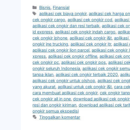
Kategori
Bisnis
,
Finansial
Tag
aplikasi cek biaya ongkir
,
aplikasi cek harga on
cek ongkir cargo
,
aplikasi cek ongkir cod
,
aplikas
aplikasi cek ongkir dan resi terbaik
,
aplikasi cek o
id express
,
aplikasi cek ongkir indah cargo
,
aplika
cek ongkir iphone
,
aplikasi cek ongkir j&t
,
aplikasi
ongkir jne trucking
,
aplikasi cek ongkir jtr
,
aplikasi
aplikasi cek ongkir lion parcel
,
aplikasi cek ongkir 
xpress
,
aplikasi cek ongkir offline
,
aplikasi cek ong
cek ongkir pc
,
aplikasi cek ongkir pos
,
aplikasi ce
ongkir seluruh Indonesia
,
aplikasi cek ongkir sem
tanpa iklan
,
aplikasi cek ongkir terbaik 2020
,
aplik
aplikasi cek ongkir untuk olshop
,
aplikasi cek ong
yang akurat
,
aplikasi untuk cek ongkir j&t
,
cara cek
cara membuat aplikasi cek ongkir
,
cek ongkir tanp
cek ongkir all in one
,
download aplikasi cek ongkir
resi dan ongkir kiriman
,
download aplikasi cek tari
ongkir semua ekspedisi
Tinggalkan komentar