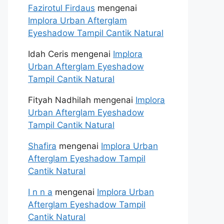
Fazirotul Firdaus
mengenai
Implora Urban Afterglam
Eyeshadow Tampil Cantik Natural
Idah Ceris
mengenai
Implora
Urban Afterglam Eyeshadow
Tampil Cantik Natural
Fityah Nadhilah
mengenai
Implora
Urban Afterglam Eyeshadow
Tampil Cantik Natural
Shafira
mengenai
Implora Urban
Afterglam Eyeshadow Tampil
Cantik Natural
I n n a
mengenai
Implora Urban
Afterglam Eyeshadow Tampil
Cantik Natural