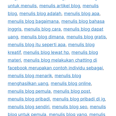
untuk menulis
,
menulis artikel blog
,
menulis
blog
,
menulis blog adalah
,
menulis blog apa
,
menulis blog bagaimana
,
menulis blog bahasa
inggris
,
menulis blog cara
,
menulis blog dapat
uang
,
menulis blog dimana
,
menulis blog gratis
,
menulis blog itu seperti apa
,
menulis blog
kreatif
,
menulis blog lewat hp
,
menulis blog
materi
,
menulis blog melakukan chatting di
facebook merupakan contoh individu sebagai
,
menulis blog menarik
,
menulis blog
menghasilkan uang
,
menulis blog online
,
menulis blog pemula
,
menulis blog post
,
menulis blog pribadi
,
menulis blog pribadi di ig
,
menulis blog sendiri
,
menulis blog seo
,
menulis
blog untuk pemula
,
menulis blog yang
,
menulis