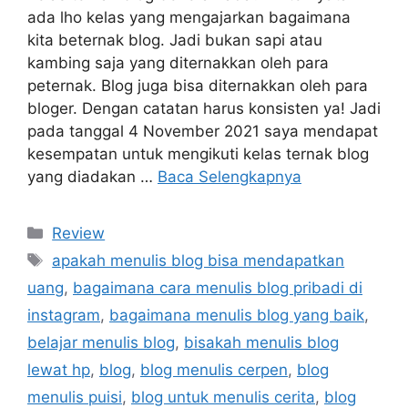
ada lho kelas yang mengajarkan bagaimana
kita beternak blog. Jadi bukan sapi atau
kambing saja yang diternakkan oleh para
peternak. Blog juga bisa diternakkan oleh para
bloger. Dengan catatan harus konsisten ya! Jadi
pada tanggal 4 November 2021 saya mendapat
kesempatan untuk mengikuti kelas ternak blog
yang diadakan …
Baca Selengkapnya
Kategori
Review
Tag
apakah menulis blog bisa mendapatkan
uang
,
bagaimana cara menulis blog pribadi di
instagram
,
bagaimana menulis blog yang baik
,
belajar menulis blog
,
bisakah menulis blog
lewat hp
,
blog
,
blog menulis cerpen
,
blog
menulis puisi
,
blog untuk menulis cerita
,
blog