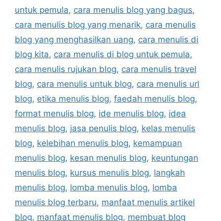
untuk pemula
,
cara menulis blog yang bagus
,
cara menulis blog yang menarik
,
cara menulis
blog yang menghasilkan uang
,
cara menulis di
blog kita
,
cara menulis di blog untuk pemula
,
cara menulis rujukan blog
,
cara menulis travel
blog
,
cara menulis untuk blog
,
cara menulis url
blog
,
etika menulis blog
,
faedah menulis blog
,
format menulis blog
,
ide menulis blog
,
idea
menulis blog
,
jasa penulis blog
,
kelas menulis
blog
,
kelebihan menulis blog
,
kemampuan
menulis blog
,
kesan menulis blog
,
keuntungan
menulis blog
,
kursus menulis blog
,
langkah
menulis blog
,
lomba menulis blog
,
lomba
menulis blog terbaru
,
manfaat menulis artikel
blog
,
manfaat menulis blog
,
membuat blog