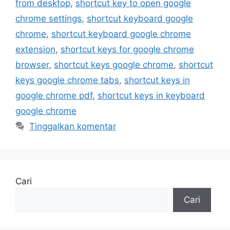
from desktop
,
shortcut key to open google
chrome settings
,
shortcut keyboard google
chrome
,
shortcut keyboard google chrome
extension
,
shortcut keys for google chrome
browser
,
shortcut keys google chrome
,
shortcut
keys google chrome tabs
,
shortcut keys in
google chrome pdf
,
shortcut keys in keyboard
google chrome
Tinggalkan komentar
Cari
Cari