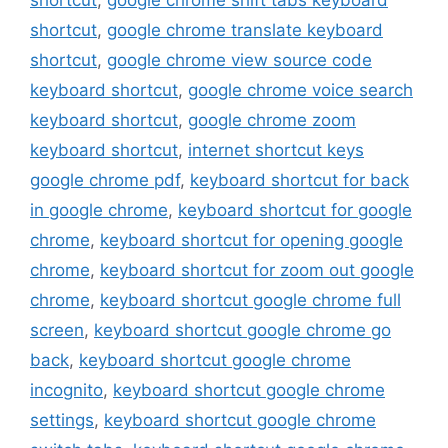
shortcut
,
google chrome translate keyboard
shortcut
,
google chrome view source code
keyboard shortcut
,
google chrome voice search
keyboard shortcut
,
google chrome zoom
keyboard shortcut
,
internet shortcut keys
google chrome pdf
,
keyboard shortcut for back
in google chrome
,
keyboard shortcut for google
chrome
,
keyboard shortcut for opening google
chrome
,
keyboard shortcut for zoom out google
chrome
,
keyboard shortcut google chrome full
screen
,
keyboard shortcut google chrome go
back
,
keyboard shortcut google chrome
incognito
,
keyboard shortcut google chrome
settings
,
keyboard shortcut google chrome