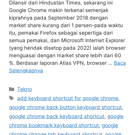
Dilansir dari Hindustan Times, sekarang ini
Google Chrome makin terkenal semenjak
kiprahnya pada September 2018 dengan
market share kurang dari 1 persen-pada waktu
itu, pemakai Firefox sebagai sepertiga dari
semua pemakai, dan Microsoft Internet Explorer
(yang hendak disetop pada 2022) ialah browser
menguasai dengan market share lebih dari 60
%. Berdasar laporan Atlas VPN, browser …
Baca
Selengkapnya
Kategori
Tekno
Tag
add keyboard shortcut for google chrome
,
google chrome back button keyboard shortcut
,
google chrome back keyboard shortcut
,
google
chrome bookmark keyboard shortcut
,
google
chrome change tab keyboard shortcut
,
google