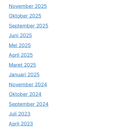
November 2025
Oktober 2025
September 2025
Juni 2025
Mei 2025
April 2025
Maret 2025
Januari 2025
November 2024
Oktober 2024
September 2024
Juli 2023
April 2023