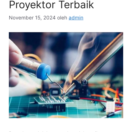
Proyektor Terbaik
November 15, 2024
oleh
admin