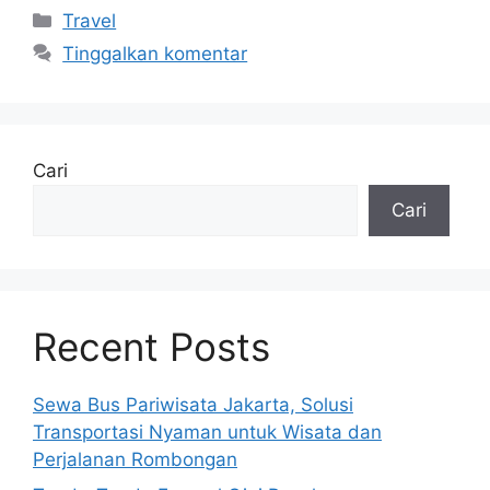
Kategori
Travel
Tinggalkan komentar
Cari
Cari
Recent Posts
Sewa Bus Pariwisata Jakarta, Solusi
Transportasi Nyaman untuk Wisata dan
Perjalanan Rombongan