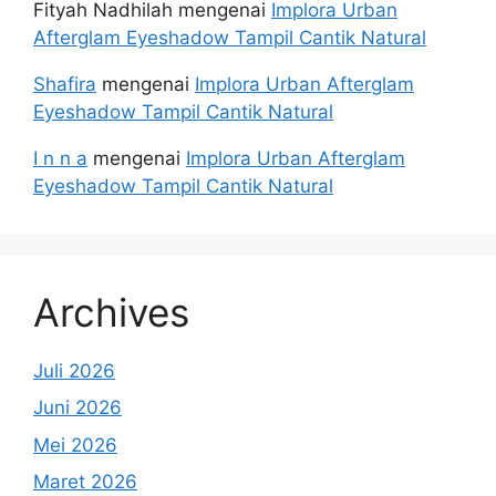
Fityah Nadhilah
mengenai
Implora Urban
Afterglam Eyeshadow Tampil Cantik Natural
Shafira
mengenai
Implora Urban Afterglam
Eyeshadow Tampil Cantik Natural
I n n a
mengenai
Implora Urban Afterglam
Eyeshadow Tampil Cantik Natural
Archives
Juli 2026
Juni 2026
Mei 2026
Maret 2026