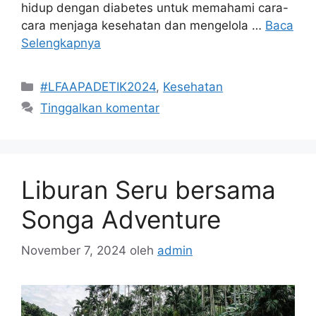
hidup dengan diabetes untuk memahami cara-
cara menjaga kesehatan dan mengelola …
Baca
Selengkapnya
Kategori
#LFAAPADETIK2024
,
Kesehatan
Tinggalkan komentar
Liburan Seru bersama
Songa Adventure
November 7, 2024
oleh
admin