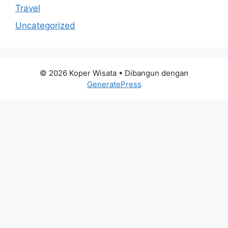
Travel
Uncategorized
© 2026 Koper Wisata
• Dibangun dengan
GeneratePress